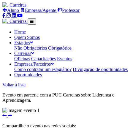
Carreiras
Aluno
Empresa/Agente
Professor
Compartilhar
Compartilhar
Compartilhar
Compartilhar
no
no
no
no
Carreiras
Facebook
Instagram
Linkedin
Youtube
Home
Quem Somos
Estágios
Não Obrigatórios
Obrigatórios
Carreiras
Oficinas
Capacitações
Eventos
Empresas/Parceiros
Como contratar um estagiário?
Divulgação de oportunidades
Oportunidades
Voltar à lista
Evento em parceria com a PUC Carreiras sobre Liderança e
Aprendizagem.
Imagem
Próxima
anterior
imagem
Compartilhe o evento nas redes sociais: