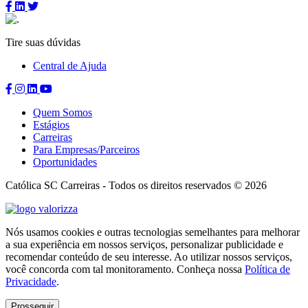
Compartilhar
Compartilhar
Compartilhar
no
no
no
Facebook
Linkedin
Twitter
Tire suas dúvidas
Central de Ajuda
Compartilhar
Compartilhar
Compartilhar
Compartilhar
no
no
no
no
Quem Somos
Facebook
Instagram
Linkedin
Youtube
Estágios
Carreiras
Para Empresas/Parceiros
Oportunidades
Católica SC Carreiras - Todos os direitos reservados © 2026
Valorizza
Nós usamos cookies e outras tecnologias semelhantes para melhorar
a sua experiência em nossos serviços, personalizar publicidade e
recomendar conteúdo de seu interesse. Ao utilizar nossos serviços,
você concorda com tal monitoramento. Conheça nossa
Política de
Privacidade
.
Prosseguir