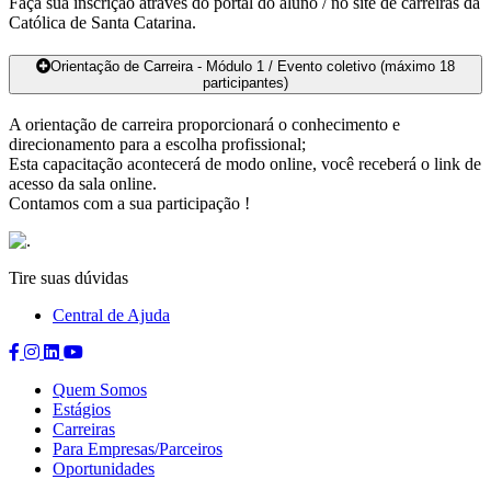
Faça sua inscrição através do portal do aluno / no site de carreiras da
Católica de Santa Catarina.
Orientação de Carreira - Módulo 1 / Evento coletivo (máximo 18
participantes)
A orientação de carreira proporcionará o conhecimento e
direcionamento para a escolha profissional;
Esta capacitação acontecerá de modo online, você receberá o link de
acesso da sala online.
Contamos com a sua participação !
Tire suas dúvidas
Central de Ajuda
Compartilhar
Compartilhar
Compartilhar
Compartilhar
no
no
no
no
Quem Somos
Facebook
Instagram
Linkedin
Youtube
Estágios
Carreiras
Para Empresas/Parceiros
Oportunidades