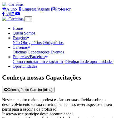
Carreiras
Aluno
Empresa/Agente
Professor
Compartilhar
Compartilhar
Compartilhar
Compartilhar
no
no
no
no
Carreiras
Facebook
Instagram
Linkedin
Youtube
Home
Quem Somos
Estágios
Não Obrigatórios
Obrigatórios
Carreiras
Oficinas
Capacitações
Eventos
Empresas/Parceiros
Como contratar um estagiário?
Divulgação de oportunidades
Oportunidades
Conheça nossas Capacitações
Orientação de Carreira (trilha)
Neste encontro o aluno poderá esclarecer suas dúvidas sobre o
desenvolvimento da sua carreira, bem como, rever aspectos de seu
perfil para a escolha da profissão.
Inscreva-se e participe desta oportunidade!