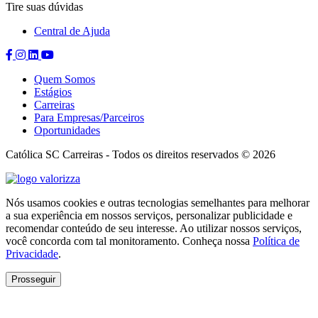
Tire suas dúvidas
Central de Ajuda
Compartilhar
Compartilhar
Compartilhar
Compartilhar
no
no
no
no
Quem Somos
Facebook
Instagram
Linkedin
Youtube
Estágios
Carreiras
Para Empresas/Parceiros
Oportunidades
Católica SC Carreiras - Todos os direitos reservados © 2026
Valorizza
Nós usamos cookies e outras tecnologias semelhantes para melhorar
a sua experiência em nossos serviços, personalizar publicidade e
recomendar conteúdo de seu interesse. Ao utilizar nossos serviços,
você concorda com tal monitoramento. Conheça nossa
Política de
Privacidade
.
Prosseguir