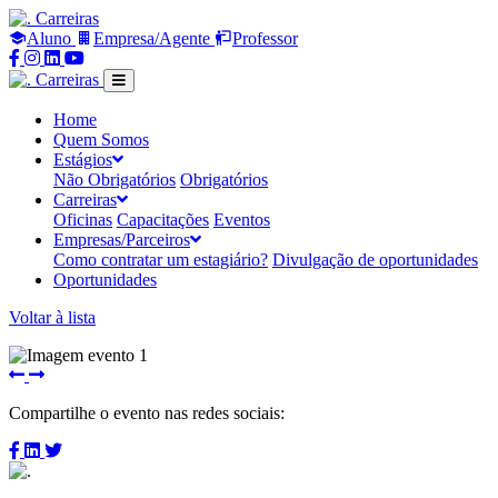
Carreiras
Aluno
Empresa/Agente
Professor
Compartilhar
Compartilhar
Compartilhar
Compartilhar
no
no
no
no
Carreiras
Facebook
Instagram
Linkedin
Youtube
Home
Quem Somos
Estágios
Não Obrigatórios
Obrigatórios
Carreiras
Oficinas
Capacitações
Eventos
Empresas/Parceiros
Como contratar um estagiário?
Divulgação de oportunidades
Oportunidades
Voltar à lista
Imagem
Próxima
anterior
imagem
Compartilhe o evento nas redes sociais:
Compartilhar
Compartilhar
Compartilhar
no
no
no
Facebook
Linkedin
Twitter