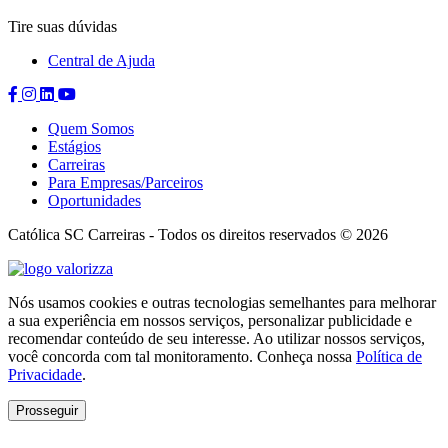
Tire suas dúvidas
Central de Ajuda
Compartilhar
Compartilhar
Compartilhar
Compartilhar
no
no
no
no
Quem Somos
Facebook
Instagram
Linkedin
Youtube
Estágios
Carreiras
Para Empresas/Parceiros
Oportunidades
Católica SC Carreiras - Todos os direitos reservados © 2026
Valorizza
Nós usamos cookies e outras tecnologias semelhantes para melhorar
a sua experiência em nossos serviços, personalizar publicidade e
recomendar conteúdo de seu interesse. Ao utilizar nossos serviços,
você concorda com tal monitoramento. Conheça nossa
Política de
Privacidade
.
Prosseguir