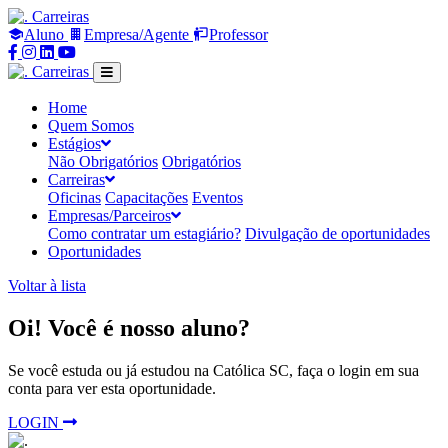
Carreiras
Aluno
Empresa/Agente
Professor
Compartilhar
Compartilhar
Compartilhar
Compartilhar
no
no
no
no
Carreiras
Facebook
Instagram
Linkedin
Youtube
Home
Quem Somos
Estágios
Não Obrigatórios
Obrigatórios
Carreiras
Oficinas
Capacitações
Eventos
Empresas/Parceiros
Como contratar um estagiário?
Divulgação de oportunidades
Oportunidades
Voltar à lista
Oi! Você é nosso aluno?
Se você estuda ou já estudou na Católica SC, faça o login em sua
conta para ver esta oportunidade.
LOGIN